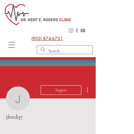
(903) 874-6731
Más acciones
Seguir
jford97
jford97